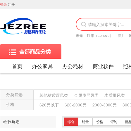
登录
注册
未知
联想（Lenovo）
得力
全部商品分类
首页
办公家具
办公耗材
商业软件
照
分类筛选
其他材质屏风类
金属质屏风类
木质屏风类
金属质柜类
保险柜
木质柜类
其他沙发类
价格
620元以下
620-2000元
2000-3000元
300
竹制、藤制等类似材料沙发类
木骨架沙发类
塑料椅凳类
竹制、藤制等材料椅凳类
木骨架
推荐热卖
综合
销量
价格
评论
新
藤台、桌类
塑料台、桌类
木制台、桌类
轻