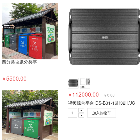
钢木台、桌类
其他床类
藤床类
竹床类
轻金属床类
钢塑床类
钢木床类
色带
墨
数据库管理系统
特殊照相机
专用照相机
静
通用摄像机
其他视频会议系统设备
音视频矩
视频会议控制台
传真通信设备
扫描仪
碎纸
复印机
热水器
洗衣机
空气净化设备
空
针式打印机
激光打印机
喷墨打印机
防火墙
四分类垃圾分类亭
以太网交换机
路由器
液晶显示器
平板式微
5500.00
￥
112000.00
￥
￥
0.00
视频综合平台 DS-B31-16H32H/JC
加入购物车