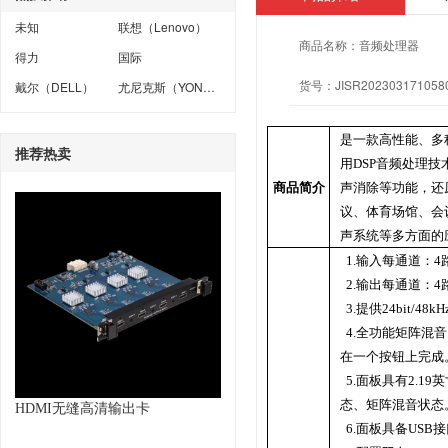
未知
联想（Lenovo）
商品名称：
音频处理器
得力
国际
货号：
JISR202303171058
戴尔（DELL）
尤尼克斯（YONEX）
是一款高性能、多
推荐热卖
用DSP音频处理
商品简介
声消除等功能，还
议、体育场馆、会
声系统等多方面的
1.
输入每通道：4
2.输出每通道：
3.提供24bit/4
4.全功能矩阵混
在一个按钮上完成
5.面板具有2.
态、矩阵混音状态
HDMI无缝高清输出卡
6.面板具备US