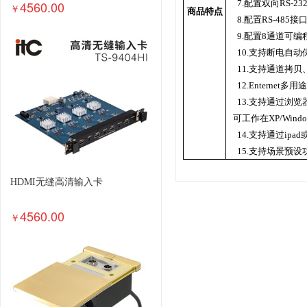
4560.00
7.配置双向RS-
￥
商品特点
8.配置RS-48
9.配置8通道可编
10.支持断电自动
11.支持通道拷
12.Entern
13.支持通过浏
可工作在XP/Win
14.支持通过ipa
15.支持场景预设
HDMI无缝高清输入卡
4560.00
￥