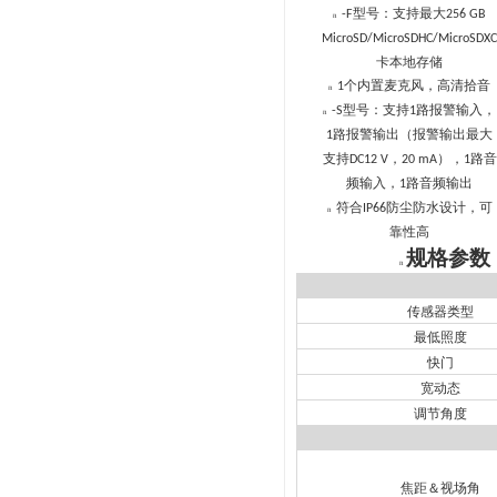
型号：支持最大
-F
256 GB
n
MicroSD/MicroSDHC/MicroSDXC
卡本地存储
个内置麦克风，高清拾音
1
n
型号：支持
路报警输入，
-S
1
n
路报警输出（报警输出最大
1
支持
，
），
路音
DC12 V
20 mA
1
频输入，
路音频输出
1
符合
防尘防水设计，可
IP66
n
靠性高
规格参数
n
传感器类型
最低照度
快门
宽动态
调节角度
焦距＆视场角