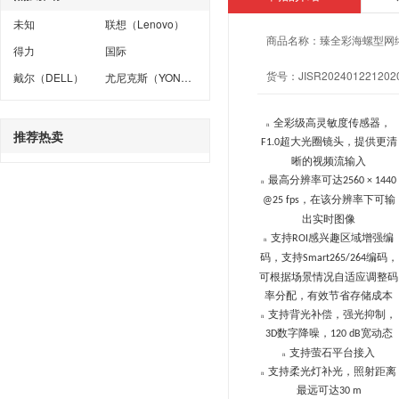
未知
联想（Lenovo）
商品名称：
臻全彩海螺型网络摄
得力
国际
货号：
JISR202401221202
戴尔（DELL）
尤尼克斯（YONEX）
全彩级高灵敏度传感器，
n
推荐热卖
超大光圈镜头，提供更清
F1.0
晰的视频流输入
最高分辨率可达
2560 × 1440
n
，在该分辨率下可输
@25 fps
出实时图像
支持
感兴趣区域增强编
ROI
n
码，支持
编码，
Smart265/264
可根据场景情况自适应调整码
率分配，有效节省存储成本
支持背光补偿，强光抑制，
n
数字降噪，
宽动态
3D
120 dB
支持萤石平台接入
n
支持柔光灯补光，照射距离
n
最远可达
30 m