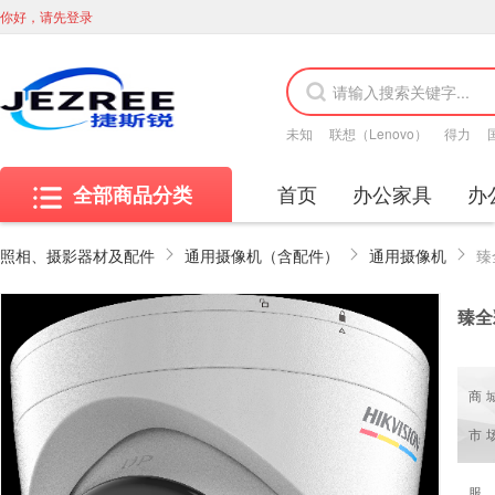
你好，请先登录
未知
联想（Lenovo）
得力
首页
办公家具
办
全部商品分类
照相、摄影器材及配件
通用摄像机（含配件）
通用摄像机
臻
臻全
商
市
服